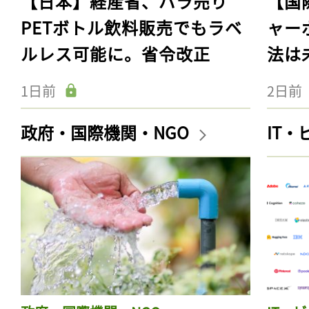
【日本】経産省、バラ売り
【国
PETボトル飲料販売でもラベ
ャー
ルレス可能に。省令改正
法は
1日前
2日前
政府・国際機関・NGO
IT