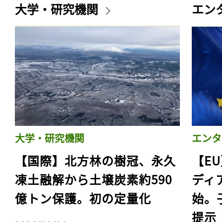
ログイン
大学・研究機関
エン
会員登録
大学・研究機関
エンタ
【国際】北方林の樹冠、永久
【E
凍土融解から土壌炭素約590
ディ
億トン保護。初の定量化
始。
提示